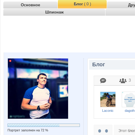
Блог
( 0 )
Основное
Др
Шпионаж
Блог
3
Laconic
dagoth
Портрет заполнен на 72 %
Этот блог