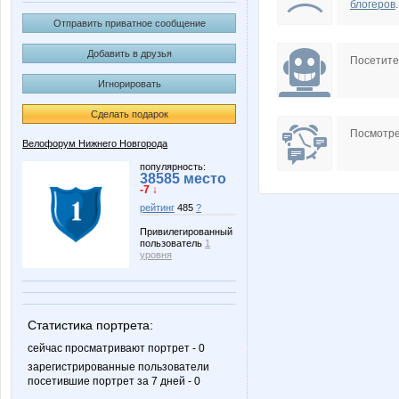
блогеров
.
Отправить приватное сообщение
Добавить в друзья
Посетит
Игнорировать
Сделать подарок
Посмотре
Велофорум Нижнего Новгорода
популярность:
38585 место
-7 ↓
рейтинг
485
?
Привилегированный
пользователь
1
уровня
Статистика портрета:
сейчас просматривают портрет - 0
зарегистрированные пользователи
посетившие портрет за 7 дней - 0